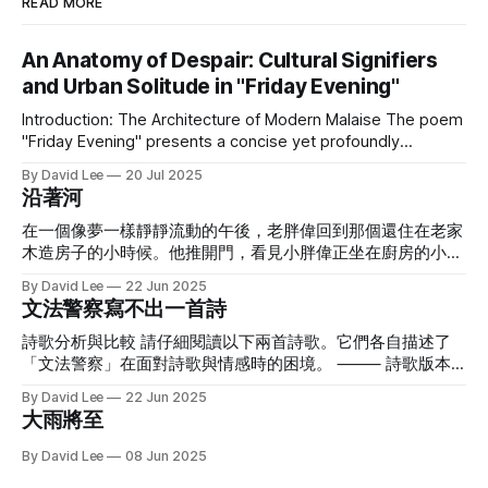
READ MORE
An Anatomy of Despair: Cultural Signifiers
and Urban Solitude in "Friday Evening"
Introduction: The Architecture of Modern Malaise The poem
"Friday Evening" presents a concise yet profoundly
resonant portrait of contemporary urban alienation. Its
By David Lee
20 Jul 2025
emotional force is not generated by overt declarations of
沿著河
sadness but rather through a meticulously constructed
narrative of negation. The poem achieves its depth by
在一個像夢一樣靜靜流動的午後，老胖偉回到那個還住在老家
deploying
木造房子的小時候。他推開門，看見小胖偉正坐在廚房的小板
凳上，一臉餓意地晃著腿。 「我回來啦，」老胖偉笑著說，
By David Lee
22 Jun 2025
提著一個木盒子走進來，身上還有點旅行的陽光味道。「來，
文法警察寫不出一首詩
今天我們吃特別的。」 「什麼是蝦仁酪梨壽司捲？」小胖偉
瞪大眼睛，看著老胖偉熟練地鋪開海苔、壓上醋飯，接著放上
詩歌分析與比較 請仔細閱讀以下兩首詩歌。它們各自描述了
甜甜的蝦仁、軟滑的酪梨，再捲成一條圓滾滾的壽司卷。
「文法警察」在面對詩歌與情感時的困境。 ⸻ 詩歌版本
「是你長大後最喜歡的東西之一喔，」老胖偉一邊切壽司捲一
一 文法警察寫不出一首詩。 試著押韻，左右直行都違規， 比
By David Lee
22 Jun 2025
邊說，「你會喜歡的，因為你本來就喜歡所有圓圓、QQ的東
喻一開口就超速， 副詞太黏，情緒被整盤拖走， 愛是私生的
大雨將至
西。」 壽司配的是黑麥汁，加了冰塊，冒著涼涼的霧氣，像
片語，在句子邊界徘徊。 他審問每個句構，像在盤查隱私，
夏天藏在玻璃杯裡一樣。兩人坐在院子裡的木板上，一邊吃一
「請交代主詞！動詞去了哪裡？」 詩沒有身分證號碼， 無法
By David Lee
08 Jun 2025
邊看天邊的雲。 吃到一半，小胖偉問：「如果我想走去看
完成筆錄。 拒絕配合調查， 不願簽下格式化的感情供詞。 帶