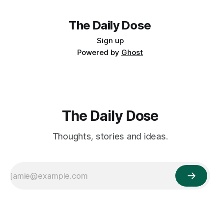
海，可以怎麼走？」 老胖偉想了想，說：「地上的溪流啊，
著紅筆走進夜裡， 改正錯字，改不動那段沉默的記憶。 語法
大多最後都會流進海裡。所以想找海邊，順著溪流走，方向通
書的邊角捲起，像沒說完的話， 把情感分類歸檔，卻始終找
常沒錯。」 他頓了頓，看著小胖偉認真點頭，接著又補了一
不到「妳」的標籤。 天要亮的時候，對著捏皺了空白的訴
The Daily Dose
句： 「但記得喔，有的路人能走，車卻過不去；有的看起來
狀， 牢騷著：「這個需要備份。」 長嘆一口氣，彷彿永遠。
Sign up
通，其實會斷在半路。還有些地方是瀑布，落差比好幾層樓還
然後，放下紅筆， 任一顆標點之外的心跳 自由地， 摔落。
高—
⸻ 詩歌版本二 文法警察寫不出一首詩。 他試著押韻，左
Powered by
Ghost
右直行皆違規， 比喻超速，副詞過黏， 情緒如油跡，在語序
中潰散。
The Daily Dose
Thoughts, stories and ideas.