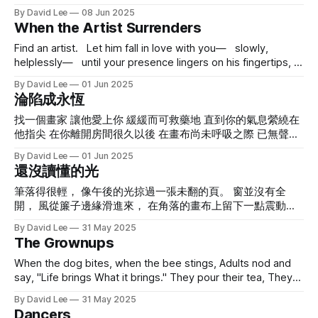
大多最後都會流進海裡。所以想找海邊，順著溪流走，方向通
書的邊角捲起，像沒說完的話， 把情感分類歸檔，卻始終找
By David Lee
08 Jun 2025
常沒錯。」 他頓了頓，看著小胖偉認真點頭，接著又補了一
When the Artist Surrenders
不到「妳」的標籤。 天要亮的時候，對著捏皺了空白的訴
句： 「但記得喔，有的路人能走，車卻過不去；有的看起來
狀， 牢騷著：「這個需要備份。」 長嘆一口氣，彷彿永遠。
Find an artist. Let him fall in love with you— slowly,
通，其實會斷在半路。還有些地方是瀑布，落差比好幾層樓還
然後，放下紅筆， 任一顆標點之外的心跳 自由地， 摔落。
helplessly— until your presence lingers on his fingertips,
高—
⸻ 詩歌版本二 文法警察寫不出一首詩。 他試著押韻，左
a ghost of warmth long after you’ve gone. Become the
右直行皆違規， 比喻超速，副詞過黏， 情緒如油跡，在語序
By David Lee
01 Jun 2025
secret he paints into forever, the soul he surrenders to
中潰散。
淪陷成永恆
before the canvas dares to breathe. One shared glance,
and
找一個畫家 讓他愛上你 緩緩而可救藥地 直到你的氣息縈繞在
他指尖 在你離開房間很久以後 在畫布尚未呼吸之際 已無聲墮
入 成為他畫進永恆的祕密 對望的一個眼神 顏料隨之顫抖 不是
By David Lee
01 Jun 2025
他的臨摹 不是他的擁有 是他沉默背後的回音 夢裡閃爍的光 筆
還沒讀懂的光
下無法掩飾的顫抖 終究，你定格成 被飢渴的色澤，和 記憶不
肯放手的曲線 終究 你 不再是你
筆落得很輕， 像午後的光掠過一張未翻的頁。 窗並沒有全
開， 風從簾子邊緣滑進來， 在角落的畫布上留下一點震動。
無意紀錄什麼偉大的瞬間， 只是看到 有人蹲下，綁鞋帶的時
By David Lee
31 May 2025
候 抬頭看天空，頓了一下。 不是遲疑， 是什麼正在轉動， 像
The Grownups
種子在泥土裡翻了個身。 灰塵在光裡游著， 紙上浮現幾行
字。 不打擾誰， 也沒打算被讀出來。 沒說出口的許多東西，
When the dog bites, when the bee stings, Adults nod and
在這一刻， 靜靜地站成了影子。 風沒有停， 但聲音變輕， 像
say, "Life brings What it brings." They pour their tea, They
一片羽毛貼在牆上， 沒有掉下來， 也沒飛走。 光繞過紙邊，
check their phones with distant eyes. They fold laundry,
By David Lee
31 May 2025
一切照舊， 只是某些東西， 已經被悄悄， 放下。
pay the bills, Swallow what cannot be undone. They speak
Dancers