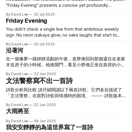
"Friday Evening" presents a concise yet profoundly
resonant portrait of contemporary urban alienation. Its
By David Lee
20 Jul 2025
emotional force is not generated by overt declarations of
Friday Evening
sadness but rather through a meticulously constructed
narrative of negation. The poem achieves its depth by
You didn’t check a single line from that ambitious weekly
deploying
sign. No neon izakaya glow, no sake laughs that start to
flow— just the rush-hour squeeze and slide on the city’s
By David Lee
20 Jul 2025
most breathless ride. The air is stale, the silence thick, your
沿著河
thoughts feel loud, your watch won’
在一個像夢一樣靜靜流動的午後，老胖偉回到那個還住在老家
木造房子的小時候。他推開門，看見小胖偉正坐在廚房的小板
凳上，一臉餓意地晃著腿。 「我回來啦，」老胖偉笑著說，
By David Lee
22 Jun 2025
提著一個木盒子走進來，身上還有點旅行的陽光味道。「來，
文法警察寫不出一首詩
今天我們吃特別的。」 「什麼是蝦仁酪梨壽司捲？」小胖偉
瞪大眼睛，看著老胖偉熟練地鋪開海苔、壓上醋飯，接著放上
詩歌分析與比較 請仔細閱讀以下兩首詩歌。它們各自描述了
甜甜的蝦仁、軟滑的酪梨，再捲成一條圓滾滾的壽司卷。
「文法警察」在面對詩歌與情感時的困境。 ⸻ 詩歌版本
「是你長大後最喜歡的東西之一喔，」老胖偉一邊切壽司捲一
一 文法警察寫不出一首詩。 試著押韻，左右直行都違規， 比
By David Lee
22 Jun 2025
邊說，「你會喜歡的，因為你本來就喜歡所有圓圓、QQ的東
喻一開口就超速， 副詞太黏，情緒被整盤拖走， 愛是私生的
大雨將至
西。」 壽司配的是黑麥汁，加了冰塊，冒著涼涼的霧氣，像
片語，在句子邊界徘徊。 他審問每個句構，像在盤查隱私，
夏天藏在玻璃杯裡一樣。兩人坐在院子裡的木板上，一邊吃一
「請交代主詞！動詞去了哪裡？」 詩沒有身分證號碼， 無法
By David Lee
08 Jun 2025
邊看天邊的雲。 吃到一半，小胖偉問：「如果我想走去看
完成筆錄。 拒絕配合調查， 不願簽下格式化的感情供詞。 帶
我安安靜靜的為這世界寫了一首詩
海，可以怎麼走？」 老胖偉想了想，說：「地上的溪流啊，
著紅筆走進夜裡， 改正錯字，改不動那段沉默的記憶。 語法