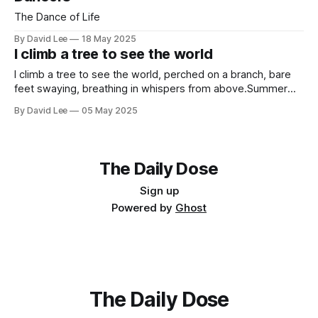
of weather, traffic, news, To silence all
The Dance of Life
By David Lee
18 May 2025
I climb a tree to see the world
I climb a tree to see the world, perched on a branch, bare
feet swaying, breathing in whispers from above.Summer
stretches across several mountains, unfolds into plains,
By David Lee
05 May 2025
each branch entering its own door, or window. I climb a tree
to kiss the rainbow, shimmering light, dissolving just beyond
my
The Daily Dose
Sign up
Powered by
Ghost
The Daily Dose