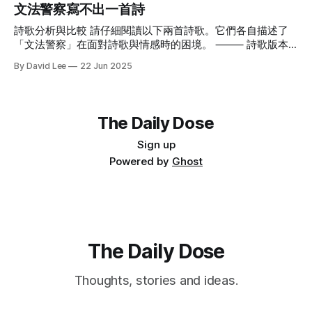
提著一個木盒子走進來，身上還有點旅行的陽光味道。「來，
文法警察寫不出一首詩
今天我們吃特別的。」 「什麼是蝦仁酪梨壽司捲？」小胖偉
瞪大眼睛，看著老胖偉熟練地鋪開海苔、壓上醋飯，接著放上
詩歌分析與比較 請仔細閱讀以下兩首詩歌。它們各自描述了
甜甜的蝦仁、軟滑的酪梨，再捲成一條圓滾滾的壽司卷。
「文法警察」在面對詩歌與情感時的困境。 ⸻ 詩歌版本
「是你長大後最喜歡的東西之一喔，」老胖偉一邊切壽司捲一
一 文法警察寫不出一首詩。 試著押韻，左右直行都違規， 比
By David Lee
22 Jun 2025
邊說，「你會喜歡的，因為你本來就喜歡所有圓圓、QQ的東
喻一開口就超速， 副詞太黏，情緒被整盤拖走， 愛是私生的
西。」 壽司配的是黑麥汁，加了冰塊，冒著涼涼的霧氣，像
片語，在句子邊界徘徊。 他審問每個句構，像在盤查隱私，
夏天藏在玻璃杯裡一樣。兩人坐在院子裡的木板上，一邊吃一
「請交代主詞！動詞去了哪裡？」 詩沒有身分證號碼， 無法
邊看天邊的雲。 吃到一半，小胖偉問：「如果我想走去看
完成筆錄。 拒絕配合調查， 不願簽下格式化的感情供詞。 帶
The Daily Dose
海，可以怎麼走？」 老胖偉想了想，說：「地上的溪流啊，
著紅筆走進夜裡， 改正錯字，改不動那段沉默的記憶。 語法
大多最後都會流進海裡。所以想找海邊，順著溪流走，方向通
書的邊角捲起，像沒說完的話， 把情感分類歸檔，卻始終找
Sign up
常沒錯。」 他頓了頓，看著小胖偉認真點頭，接著又補了一
不到「妳」的標籤。 天要亮的時候，對著捏皺了空白的訴
Powered by
Ghost
句： 「但記得喔，有的路人能走，車卻過不去；有的看起來
狀， 牢騷著：「這個需要備份。」 長嘆一口氣，彷彿永遠。
通，其實會斷在半路。還有些地方是瀑布，落差比好幾層樓還
然後，放下紅筆， 任一顆標點之外的心跳 自由地， 摔落。
高—
⸻ 詩歌版本二 文法警察寫不出一首詩。 他試著押韻，左
右直行皆違規， 比喻超速，副詞過黏， 情緒如油跡，在語序
中潰散。
The Daily Dose
Thoughts, stories and ideas.