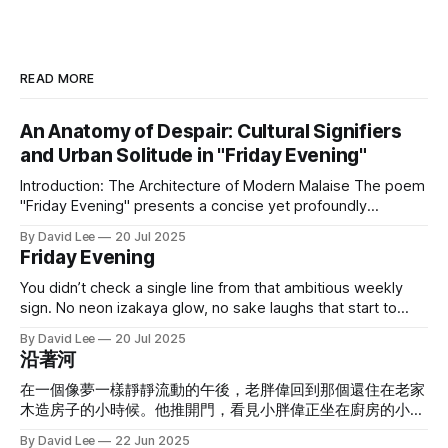
READ MORE
An Anatomy of Despair: Cultural Signifiers
and Urban Solitude in "Friday Evening"
Introduction: The Architecture of Modern Malaise The poem
"Friday Evening" presents a concise yet profoundly
resonant portrait of contemporary urban alienation. Its
By David Lee
20 Jul 2025
emotional force is not generated by overt declarations of
Friday Evening
sadness but rather through a meticulously constructed
narrative of negation. The poem achieves its depth by
You didn’t check a single line from that ambitious weekly
deploying
sign. No neon izakaya glow, no sake laughs that start to
flow— just the rush-hour squeeze and slide on the city’s
By David Lee
20 Jul 2025
most breathless ride. The air is stale, the silence thick, your
沿著河
thoughts feel loud, your watch won’
在一個像夢一樣靜靜流動的午後，老胖偉回到那個還住在老家
木造房子的小時候。他推開門，看見小胖偉正坐在廚房的小板
凳上，一臉餓意地晃著腿。 「我回來啦，」老胖偉笑著說，
By David Lee
22 Jun 2025