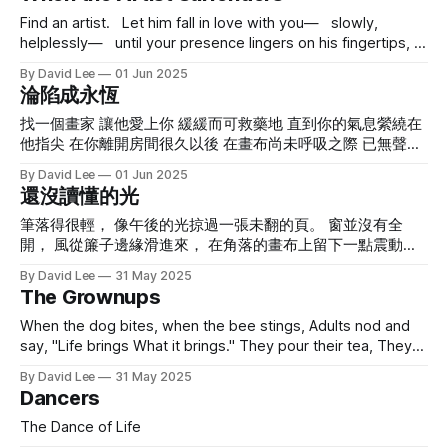
句： 「但記得喔，有的路人能走，車卻過不去；有的看起來
狀， 牢騷著：「這個需要備份。」 長嘆一口氣，彷彿永遠。
Find an artist. Let him fall in love with you— slowly,
通，其實會斷在半路。還有些地方是瀑布，落差比好幾層樓還
然後，放下紅筆， 任一顆標點之外的心跳 自由地， 摔落。
helplessly— until your presence lingers on his fingertips,
高—
⸻ 詩歌版本二 文法警察寫不出一首詩。 他試著押韻，左
a ghost of warmth long after you’ve gone. Become the
右直行皆違規， 比喻超速，副詞過黏， 情緒如油跡，在語序
By David Lee
01 Jun 2025
secret he paints into forever, the soul he surrenders to
中潰散。
淪陷成永恆
before the canvas dares to breathe. One shared glance,
and
找一個畫家 讓他愛上你 緩緩而可救藥地 直到你的氣息縈繞在
他指尖 在你離開房間很久以後 在畫布尚未呼吸之際 已無聲墮
入 成為他畫進永恆的祕密 對望的一個眼神 顏料隨之顫抖 不是
By David Lee
01 Jun 2025
他的臨摹 不是他的擁有 是他沉默背後的回音 夢裡閃爍的光 筆
還沒讀懂的光
下無法掩飾的顫抖 終究，你定格成 被飢渴的色澤，和 記憶不
肯放手的曲線 終究 你 不再是你
筆落得很輕， 像午後的光掠過一張未翻的頁。 窗並沒有全
開， 風從簾子邊緣滑進來， 在角落的畫布上留下一點震動。
無意紀錄什麼偉大的瞬間， 只是看到 有人蹲下，綁鞋帶的時
By David Lee
31 May 2025
候 抬頭看天空，頓了一下。 不是遲疑， 是什麼正在轉動， 像
The Grownups
種子在泥土裡翻了個身。 灰塵在光裡游著， 紙上浮現幾行
字。 不打擾誰， 也沒打算被讀出來。 沒說出口的許多東西，
When the dog bites, when the bee stings, Adults nod and
在這一刻， 靜靜地站成了影子。 風沒有停， 但聲音變輕， 像
say, "Life brings What it brings." They pour their tea, They
一片羽毛貼在牆上， 沒有掉下來， 也沒飛走。 光繞過紙邊，
check their phones with distant eyes. They fold laundry,
By David Lee
31 May 2025
一切照舊， 只是某些東西， 已經被悄悄， 放下。
pay the bills, Swallow what cannot be undone. They speak
Dancers
of weather, traffic, news, To silence all
The Dance of Life