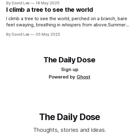
By David Lee
18 May 2025
I climb a tree to see the world
I climb a tree to see the world, perched on a branch, bare
feet swaying, breathing in whispers from above.Summer
stretches across several mountains, unfolds into plains,
By David Lee
05 May 2025
each branch entering its own door, or window. I climb a tree
to kiss the rainbow, shimmering light, dissolving just beyond
my
The Daily Dose
Sign up
Powered by
Ghost
The Daily Dose
Thoughts, stories and ideas.