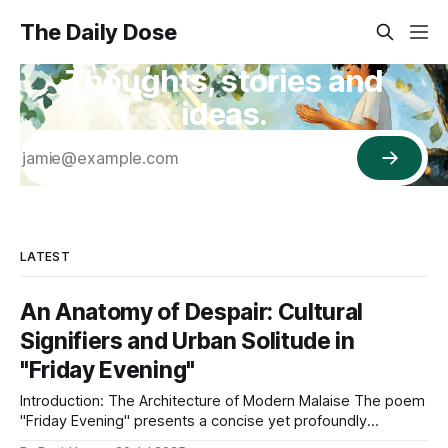
The Daily Dose
Thoughts, stories and
ideas.
LATEST
An Anatomy of Despair: Cultural
Signifiers and Urban Solitude in
"Friday Evening"
Introduction: The Architecture of Modern Malaise The poem
"Friday Evening" presents a concise yet profoundly
resonant portrait of contemporary urban alienation. Its