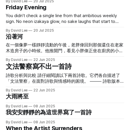
By David Lee
20 Jul 2025
emotional force is not generated by overt declarations of
Friday Evening
sadness but rather through a meticulously constructed
narrative of negation. The poem achieves its depth by
You didn’t check a single line from that ambitious weekly
deploying
sign. No neon izakaya glow, no sake laughs that start to
flow— just the rush-hour squeeze and slide on the city’s
By David Lee
20 Jul 2025
most breathless ride. The air is stale, the silence thick, your
沿著河
thoughts feel loud, your watch won’
在一個像夢一樣靜靜流動的午後，老胖偉回到那個還住在老家
木造房子的小時候。他推開門，看見小胖偉正坐在廚房的小板
凳上，一臉餓意地晃著腿。 「我回來啦，」老胖偉笑著說，
By David Lee
22 Jun 2025
提著一個木盒子走進來，身上還有點旅行的陽光味道。「來，
文法警察寫不出一首詩
今天我們吃特別的。」 「什麼是蝦仁酪梨壽司捲？」小胖偉
瞪大眼睛，看著老胖偉熟練地鋪開海苔、壓上醋飯，接著放上
詩歌分析與比較 請仔細閱讀以下兩首詩歌。它們各自描述了
甜甜的蝦仁、軟滑的酪梨，再捲成一條圓滾滾的壽司卷。
「文法警察」在面對詩歌與情感時的困境。 ⸻ 詩歌版本
「是你長大後最喜歡的東西之一喔，」老胖偉一邊切壽司捲一
一 文法警察寫不出一首詩。 試著押韻，左右直行都違規， 比
By David Lee
22 Jun 2025
邊說，「你會喜歡的，因為你本來就喜歡所有圓圓、QQ的東
喻一開口就超速， 副詞太黏，情緒被整盤拖走， 愛是私生的
大雨將至
西。」 壽司配的是黑麥汁，加了冰塊，冒著涼涼的霧氣，像
片語，在句子邊界徘徊。 他審問每個句構，像在盤查隱私，
夏天藏在玻璃杯裡一樣。兩人坐在院子裡的木板上，一邊吃一
「請交代主詞！動詞去了哪裡？」 詩沒有身分證號碼， 無法
By David Lee
08 Jun 2025
邊看天邊的雲。 吃到一半，小胖偉問：「如果我想走去看
完成筆錄。 拒絕配合調查， 不願簽下格式化的感情供詞。 帶
我安安靜靜的為這世界寫了一首詩
海，可以怎麼走？」 老胖偉想了想，說：「地上的溪流啊，
著紅筆走進夜裡， 改正錯字，改不動那段沉默的記憶。 語法
大多最後都會流進海裡。所以想找海邊，順著溪流走，方向通
書的邊角捲起，像沒說完的話， 把情感分類歸檔，卻始終找
By David Lee
08 Jun 2025
常沒錯。」 他頓了頓，看著小胖偉認真點頭，接著又補了一
When the Artist Surrenders
不到「妳」的標籤。 天要亮的時候，對著捏皺了空白的訴