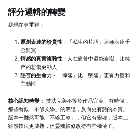
評分邏輯的轉變
我現在更重視：
原創表達的珍貴性
- 「私生的片語」這種表達千
金難買
情感的真實複雜性
- 人在痛苦中還能自嘲，比純
粹的悲傷更動人
語言的生命力
- 「摔落」比「墜落」更有力量和
主動性
核心認知轉變：
技法完美不等於作品完美。有時候，
那些看似「不够文學」的表達，反而更有詩的本質。
版本一雖然可能「不够工整」，但它有靈魂；版本二
雖然技法更成熟，但靈魂被修改得有些稀薄了。