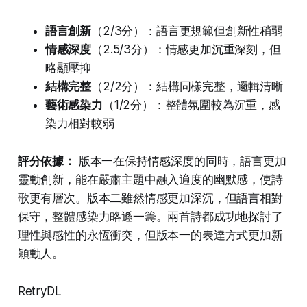
語言創新
（2/3分）：語言更規範但創新性稍弱
情感深度
（2.5/3分）：情感更加沉重深刻，但
略顯壓抑
結構完整
（2/2分）：結構同樣完整，邏輯清晰
藝術感染力
（1/2分）：整體氛圍較為沉重，感
染力相對較弱
評分依據：
版本一在保持情感深度的同時，語言更加
靈動創新，能在嚴肅主題中融入適度的幽默感，使詩
歌更有層次。版本二雖然情感更加深沉，但語言相對
保守，整體感染力略遜一籌。兩首詩都成功地探討了
理性與感性的永恆衝突，但版本一的表達方式更加新
穎動人。
RetryDL