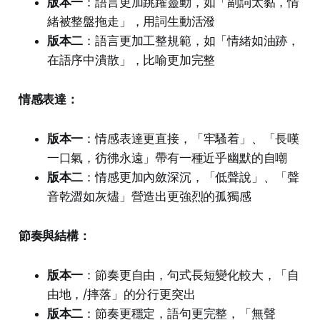
版本一
：語言更加跳躍靈動，如「副詞太黏，情
緒被整盤拖走」，用詞生動活潑
版本二
：語言更加工整規範，如「情緒如油跡，
在語序中潰散」，比喻更加完整
情感表達：
版本一
：情感表達更直接，「牢騷着」、「長嘆
一口氣，彷彿永遠」帶有一種近乎幽默的自嘲
版本二
：情感更加內斂深沉，「低聲說」、「聲
音乾澀如灰燼」營造出更強烈的孤獨感
節奏與結構：
版本一
：節奏更自由，句式長短變化較大，「自
由地，/摔落」的分行更突出
版本二
：節奏更穩定，語句更完整，「無聲