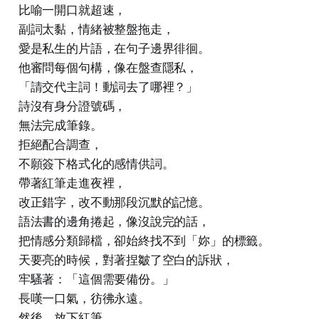
比喻一開口就超速，
副詞太黏，情緒被整盤拖走，
愛是私生的片語，在句子邊界徘徊。
他審問每個句構，像在盤查隱私，
「請交代主詞！動詞去了哪裡？」
詩沒有身分證號碼，
無法完成筆錄。
拒絕配合調查，
不願簽下格式化的感情供詞。
帶著紅筆走進夜裡，
改正錯字，改不動那段沉默的記憶。
語法書的邊角捲起，像沒說完的話，
把情感分類歸檔，卻始終找不到「妳」的標籤。
天要亮的時候，對著捏皺了空白的訴狀，
牢騷著：「這個需要備份。」
長嘆一口氣，彷彿永遠。
然後，放下紅筆，