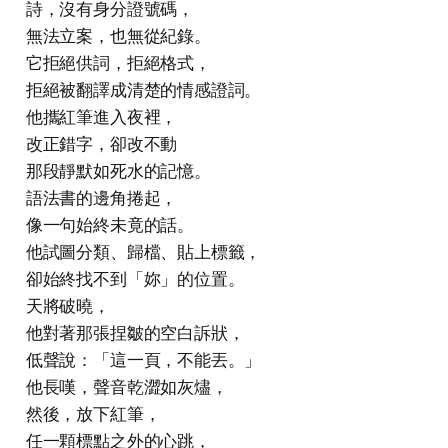
詩，沒有身分證號碼，
無法立案，也無從紀錄。
它拒絕供詞，拒絕格式，
拒絕被翻譯成清楚的情感證詞。
他攜紅筆進入夜裡，
改正錯字，卻改不動
那段靜默如死水的記憶。
語法書的邊角捲起，
像一句始終未竟的話。
他試圖分類、歸檔、貼上標籤，
卻始終找不到「妳」的位置。
天將破曉，
他對著那張捏皺的空白訴狀，
低聲說：「這一頁，不能丟。」
他長嘆，聲音乾澀如灰燼，
然後，放下紅筆，
任一顆標點之外的心跳，