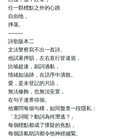
任一顆標點之外的心跳
自由地，
摔落。
⸻
詩歌版本二
文法警察寫不出一首詩。
他試著押韻，左右直行皆違規，
比喻超速，副詞過黏，
情緒如油跡，在語序中潰散。
愛，是未登記的片語，
無法修飾，也無法安置，
在句子邊界徘徊。
他審問每個句構，如同盤查一段隱私：
「主詞呢？動詞為何潛逃？」
每個標點都成了懷疑的焦點，
每個語氣助詞都令他神經繃緊。