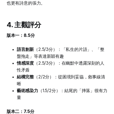
也更有詩意的張力。
4. 主觀評分
版本一：8.5分
語言創新
（2.5/3分）：「私生的片語」、「整
盤拖走」等表達新穎有趣
情感深度
（2.5/3分）：在幽默中透露深刻的人
性矛盾
結構完整
（2/2分）：從困境到妥協，敘事線清
晰
藝術感染力
（1.5/2分）：結尾的「摔落」很有力
量
版本二：7.5分